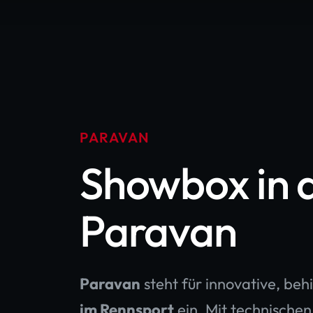
PARAVAN
Showbox in d
Paravan
Paravan
steht für innovative, be
im Rennsport
ein. Mit technische