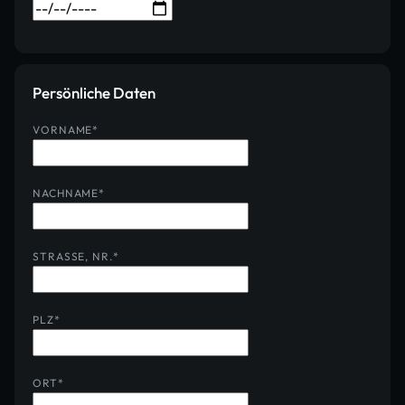
Persönliche Daten
VORNAME
*
NACHNAME
*
STRASSE, NR.
*
PLZ
*
ORT
*